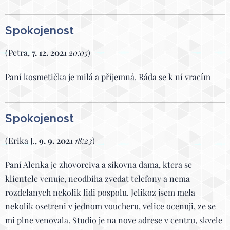
Spokojenost
(Petra,
7. 12. 2021
20:05
)
Paní kosmetička je milá a příjemná. Ráda se k ní vracím
Spokojenost
(Erika J.,
9. 9. 2021
18:23
)
Paní Alenka je zhovorciva a sikovna dama, ktera se
klientele venuje, neodbiha zvedat telefony a nema
rozdelanych nekolik lidi pospolu. Jelikoz jsem mela
nekolik osetreni v jednom voucheru, velice ocenuji, ze se
mi plne venovala. Studio je na nove adrese v centru, skvele