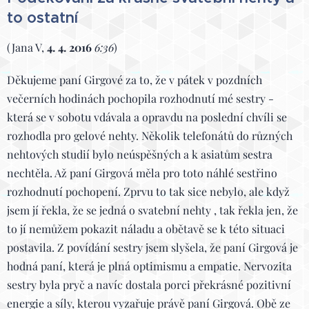
to ostatní
(Jana V,
4. 4. 2016
6:36
)
Děkujeme paní Girgové za to, že v pátek v pozdních
večerních hodinách pochopila rozhodnutí mé sestry -
která se v sobotu vdávala a opravdu na poslední chvíli se
rozhodla pro gelové nehty. Několik telefonátů do různých
nehtových studií bylo neúspěšných a k asiatům sestra
nechtěla. Až paní Girgová měla pro toto náhlé sestřino
rozhodnutí pochopení. Zprvu to tak sice nebylo, ale když
jsem jí řekla, že se jedná o svatební nehty , tak řekla jen, že
to jí nemůžem pokazit náladu a obětavě se k této situaci
postavila. Z povídání sestry jsem slyšela, že paní Girgová je
hodná paní, která je plná optimismu a empatie. Nervozita
sestry byla pryč a navíc dostala porci překrásné pozitivní
energie a síly, kterou vyzařuje právě paní Girgová. Obě ze