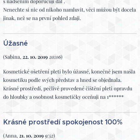
s nadšením doporučuji dál .
Nenechte si nic od nikoho namluvit, věci můžou být docela
jinak, než se na první pohled zdaji.
Úžasné
(Sabina,
22. 10. 2019
20:06
)
Kosmetické ošetření pleti bylo úžasné, konečně jsem našla
kosmetiku podle svých představ a hned se objednala.
Krásné prostředí, pečlivě provedené čištění pleti opravdu
do hloubky a osobnost kosmetičky oceňuji na 1******
Krásné prostředí spokojenost 100%
(Anna,
21. 10. 2019
9:52
)