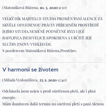
(Matoušková Růžena,
10. 3. 2020
9:30
)
VELKÝ DÍK MAJITELCE STUDIA PROMĚN PANÍ ALENCE ZA
SKVĚLE ODVEDENOU PRÁCI V PŘÍJEMNÉM PROSTŘEDÍ
JEJÍHO STUDIA.NEMÉNĚ PODNĚTNÉ BYLY I JEJÍ
RADY,BYLA JSEM VELICE SPOKOJENA A URČITĚ JEJÍ
SLUŽBY ZNOVU VYHLEDÁM.
S pozdravem Matoušková Růžena,Prostějov.
V harmonii se životem
(Milada Vysloužilova,
25. 1. 2020
13:40
)
Odcházela jsem nejen s profi ošetřenou pletí, ale i plná
energie.
Mám domluven další termín na ošetření pleti s paní Alenou