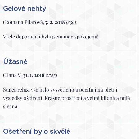
Gelové nehty
(Romana Pilařová,
7. 2. 2018
9:59
)
Vřele doporučuji,byla jsem moc spokojená!
Úžasné
(Hana V,
31. 1. 2018
21:25
)
Super relax, vše bylo vysvětleno a pociťují na pleti i
výsledky ošetření. Krásné prostředí a velmi klidná a milá
slečna.
Ošetření bylo skvělé