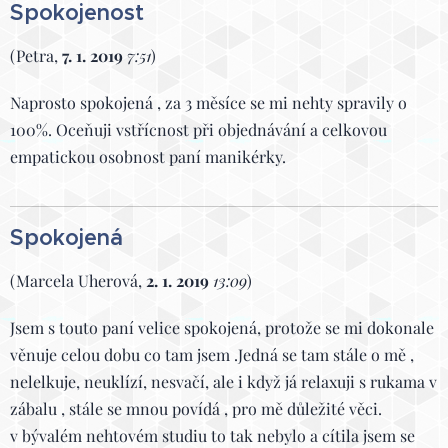
Spokojenost
(Petra,
7. 1. 2019
7:51
)
Naprosto spokojená , za 3 měsíce se mi nehty spravily o
100%. Oceňuji vstřícnost při objednávání a celkovou
empatickou osobnost paní manikérky.
Spokojená
(Marcela Uherová,
2. 1. 2019
13:09
)
Jsem s touto paní velice spokojená, protože se mi dokonale
věnuje celou dobu co tam jsem .Jedná se tam stále o mě ,
nelelkuje, neuklízí, nesvačí, ale i když já relaxuji s rukama v
zábalu , stále se mnou povídá , pro mě důležité věci.
v bývalém nehtovém studiu to tak nebylo a cítila jsem se