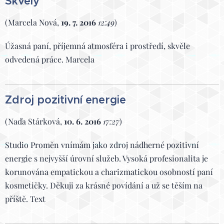
Skvělý
(Marcela Nová,
19. 7. 2016
12:49
)
Úžasná paní, příjemná atmosféra i prostředí, skvěle
odvedená práce. Marcela
Zdroj pozitivní energie
(Naďa Stárková,
10. 6. 2016
17:27
)
Studio Proměn vnímám jako zdroj nádherné pozitivní
energie s nejvyšší úrovní služeb. Vysoká profesionalita je
korunována empatickou a charizmatickou osobností paní
kosmetičky. Děkuji za krásné povídání a už se těším na
příště. Text