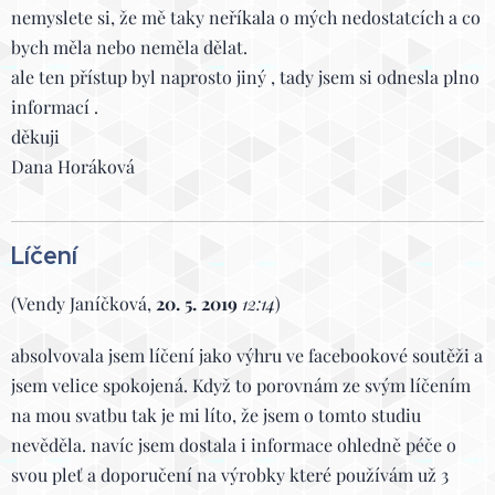
nemyslete si, že mě taky neříkala o mých nedostatcích a co
bych měla nebo neměla dělat.
ale ten přístup byl naprosto jiný , tady jsem si odnesla plno
informací .
děkuji
Dana Horáková
Líčení
(Vendy Janíčková,
20. 5. 2019
12:14
)
absolvovala jsem líčení jako výhru ve facebookové soutěži a
jsem velice spokojená. Když to porovnám ze svým líčením
na mou svatbu tak je mi líto, že jsem o tomto studiu
nevěděla. navíc jsem dostala i informace ohledně péče o
svou pleť a doporučení na výrobky které používám už 3