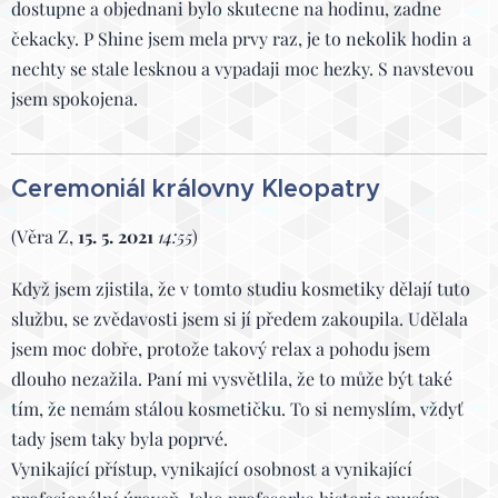
dostupne a objednani bylo skutecne na hodinu, zadne
čekacky. P Shine jsem mela prvy raz, je to nekolik hodin a
nechty se stale lesknou a vypadaji moc hezky. S navstevou
jsem spokojena.
Ceremoniál královny Kleopatry
(Věra Z,
15. 5. 2021
14:55
)
Když jsem zjistila, že v tomto studiu kosmetiky dělají tuto
službu, se zvědavosti jsem si jí předem zakoupila. Udělala
jsem moc dobře, protože takový relax a pohodu jsem
dlouho nezažila. Paní mi vysvětlila, že to může být také
tím, že nemám stálou kosmetičku. To si nemyslím, vždyť
tady jsem taky byla poprvé.
Vynikající přístup, vynikající osobnost a vynikající