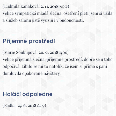
(Ludmila Kaňáková,
2. 11. 2018
12:57
)
Velice sympatická mladá slečna, ošetření pleti jsem si užila
a služeb salonu jistě využiji i v budoucnosti.
Příjemné prostředí
(Marie Soukupová,
20. 9. 2018
14:10
)
Velice příjemná slečna, příjemné prostředí, dobře se u toho
odpočívá. Líbilo se mi to natolik, že jsem si přímo s paní
domluvila opakované návštěvy.
Holčičí odpoledne
(Radka,
27. 6. 2018
6:07
)