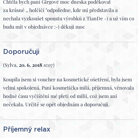
Chtěla bych paní Girgové moc dneska poděkovat
za krásné ,, holčičí "odpoledne, kde mi představila a
nechala vyzkoušet spoustu výrobků z TianDe -) a už vím co
budu mít v objednávce :-) děkuji moc
Doporučuji
(Sylva,
20. 6. 2018
11:07
)
Koupila jsem si voucher na kosmetické ošetření, byla jsem
velmi spokojená. Paní kosmetička milá, příjemná, věnovala
hodně času vyčištění mé pleti od milií, což jsem ani
nečekala. Určitě se opět objednám a doporučuji.
Příjemný relax