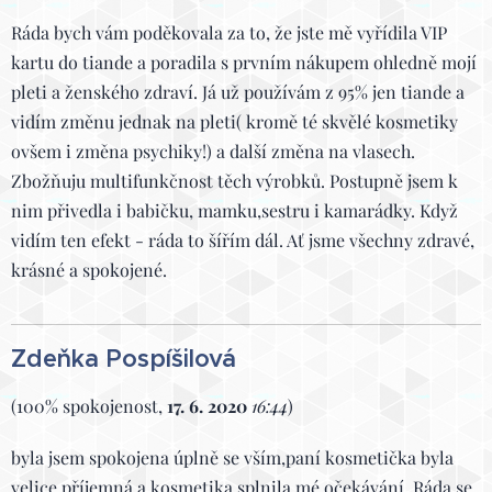
Ráda bych vám poděkovala za to, že jste mě vyřídila VIP
kartu do tiande a poradila s prvním nákupem ohledně mojí
pleti a ženského zdraví. Já už používám z 95% jen tiande a
vidím změnu jednak na pleti( kromě té skvělé kosmetiky
ovšem i změna psychiky!) a další změna na vlasech.
Zbožňuju multifunkčnost těch výrobků. Postupně jsem k
nim přivedla i babičku, mamku,sestru i kamarádky. Když
vidím ten efekt - ráda to šířím dál. Ať jsme všechny zdravé,
krásné a spokojené.
Zdeňka Pospíšilová
(100% spokojenost,
17. 6. 2020
16:44
)
byla jsem spokojena úplně se vším,paní kosmetička byla
velice příjemná a kosmetika splnila mé očekávání. Ráda se