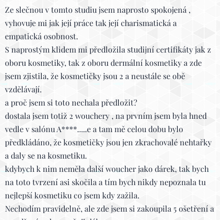
Ze slečnou v tomto studiu jsem naprosto spokojená ,
vyhovuje mi jak její práce tak její charismatická a
empatická osobnost.
S naprostým klidem mi předložila studijní certifikáty jak z
oboru kosmetiky, tak z oboru dermální kosmetiky a zde
jsem zjistila, že kosmetičky jsou 2 a neustále se obě
vzdělávají.
a proč jsem si toto nechala předložit?
dostala jsem totiž 2 wouchery , na prvním jsem byla hned
vedle v salónu A****.....e a tam mě celou dobu bylo
předkládáno, že kosmetičky jsou jen zkrachovalé nehtařky
a daly se na kosmetiku.
kdybych k nim neměla další woucher jako dárek, tak bych
na toto tvrzení asi skočila a tím bych nikdy nepoznala tu
nejlepší kosmetiku co jsem kdy zažila.
Nechodím pravidelně, ale zde jsem si zakoupila 5 ošetření a