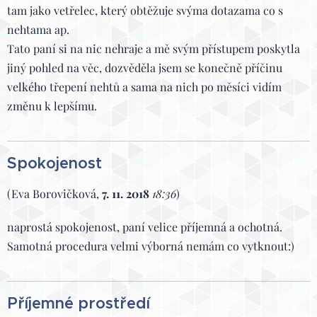
tam jako vetřelec, který obtěžuje svýma dotazama co s
nehtama ap.
Tato paní si na nic nehraje a mě svým přístupem poskytla
jiný pohled na věc, dozvěděla jsem se konečně příčinu
velkého třepení nehtů a sama na nich po měsíci vidím
změnu k lepšímu.
Spokojenost
(Eva Borovičková,
7. 11. 2018
18:36
)
naprostá spokojenost, paní velice příjemná a ochotná.
Samotná procedura velmi výborná nemám co vytknout:)
Příjemné prostředí