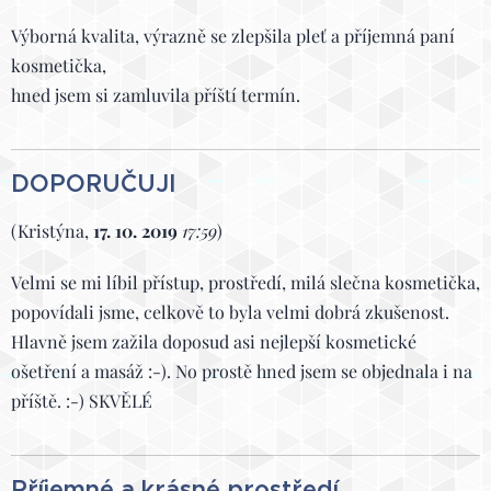
Výborná kvalita, výrazně se zlepšila pleť a příjemná paní
kosmetička,
hned jsem si zamluvila příští termín.
DOPORUČUJI
(Kristýna,
17. 10. 2019
17:59
)
Velmi se mi líbil přístup, prostředí, milá slečna kosmetička,
popovídali jsme, celkově to byla velmi dobrá zkušenost.
Hlavně jsem zažila doposud asi nejlepší kosmetické
ošetření a masáž :-). No prostě hned jsem se objednala i na
příště. :-) SKVĚLÉ
Příjemné a krásné prostředí