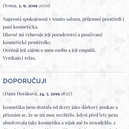
(Ivona,
3. 9. 2019
20:01
)
Naprostá spokojenost v tomto salonu, příjemné prostředí i
paní kosmetička.
Hlavně mi vyhovuje její poradenství a používané
kosmetické prostředky.
Oceňuji její zájem o mou osobu a její empatii.
Vynikající relax.
DOPORUČUJI
(Dana Horáková,
24. 5. 2019
18:27
)
kosmetiku jsem dostala od dcery jako dárkový poukaz a
přiznám se, že se mi moc nechtělo. kdysi před lety jsem
absolvovala taky kosmetiku a nijak mě to nenadchlo, z