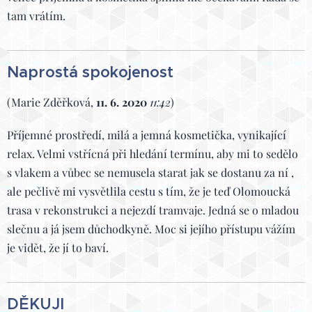
tam vrátím.
Naprostá spokojenost
(Marie Zděřková,
11. 6. 2020
11:42
)
Příjemné prostředí, milá a jemná kosmetička, vynikající
relax. Velmi vstřícná při hledání termínu, aby mi to sedělo
s vlakem a vůbec se nemusela starat jak se dostanu za ní ,
ale pečlivě mi vysvětlila cestu s tím, že je teď Olomoucká
trasa v rekonstrukci a nejezdí tramvaje. Jedná se o mladou
slečnu a já jsem důchodkyně. Moc si jejího přístupu vážím
je vidět, že jí to baví.
DĚKUJI