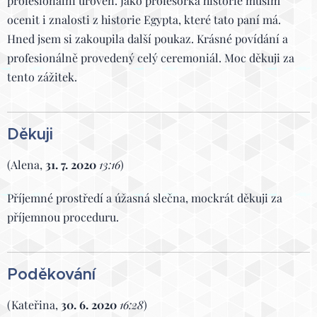
profesionální úroveň. Jako profesorka historie musím
ocenit i znalosti z historie Egypta, které tato paní má.
Hned jsem si zakoupila další poukaz. Krásné povídání a
profesionálně provedený celý ceremoniál. Moc děkuji za
tento zážitek.
Děkuji
(Alena,
31. 7. 2020
13:16
)
Příjemné prostředí a úžasná slečna, mockrát děkuji za
příjemnou proceduru.
Poděkování
(Kateřina,
30. 6. 2020
16:28
)