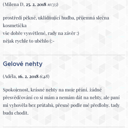
(Milena D,
25. 2. 2018
10:35
)
prostředí pěkné, uklidňující hudba, příjemná slečna
kosmetička
vše dobře vysvětlené, rady na závěr :)
nějak rychle to uběhlo (:-
Gelové nehty
(Adéla,
16. 2. 2018
6:48
)
Spokojenost, krásné nehty na moje přání. žádné
přesvědčování co si mám a nemám dát na nehty, ale paní
mi vyhověla bez průtahů, přesně podle mé předlohy. tady
budu chodit.