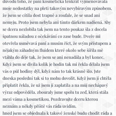
důvodu toho, že paní kosmetička tenkrát vyjmenovávala
moje nedostatky na pleti takovým nevybíravým způsobem,
že jsem se cítila dost trapně a zoufale, že se snad ani
nemyju. Proto jsem nebyla ani tímto dárkem nadšená. Aby
se dcera nezlobila tak jsem na tento poukaz šla z docela
špatnou náladou z očekávání co zase bude. Dveře mi
otevřela usměvavá paní a musím říct, že svým přístupem a
nějakým záhadným fluidem které okolo sebe šířila mě
vtáhla do děje tak, že jsem se ani nenadála a byl konec.
Když jsem se divila kolik je hodin tak mi řekla dělala jsem
vás o půl hodiny dýl, když nám to tak krásně šlo. Jste
dneska poslední tak si to mohu dovolit. Když jsem jí chtěla
připlatit řekla, že už jsem jí zaplatila a na můj nechápavý
výraz odpověděla. zbouraly jsme spolu tu zeď, která stála
mezi váma a kosmetikou. Pozdravujte dceru kterou
neznám a někdy příště vás ráda uvidím.
hned jsem se objednala k takové ženské budu chodit ráda a