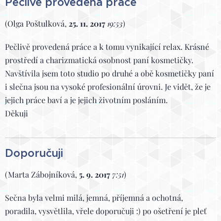
Pečlivě provedená práce
(Olga Poštulková,
25. 11. 2017
19:53
)
Pečlivě provedená práce a k tomu vynikající relax. Krásné
prostředí a charizmatická osobnost paní kosmetičky.
Navštívila jsem toto studio po druhé a obě kosmetičky paní
i slečna jsou na vysoké profesionální úrovni. Je vidět, že je
jejich práce baví a je jejich životním posláním.
Děkuji
Doporučuji
(Marta Zábojníková,
5. 9. 2017
7:51
)
Sečna byla velmi milá, jemná, příjemná a ochotná,
poradila, vysvětlila, vřele doporučuji :) po ošetření je pleť