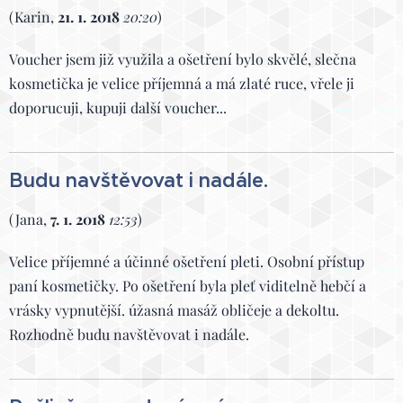
(Karin,
21. 1. 2018
20:20
)
Voucher jsem již využila a ošetření bylo skvělé, slečna
kosmetička je velice příjemná a má zlaté ruce, vřele ji
doporucuji, kupuji další voucher...
Budu navštěvovat i nadále.
(Jana,
7. 1. 2018
12:53
)
Velice příjemné a účinné ošetření pleti. Osobní přístup
paní kosmetičky. Po ošetření byla pleť viditelně hebčí a
vrásky vypnutější. úžasná masáž obličeje a dekoltu.
Rozhodně budu navštěvovat i nadále.