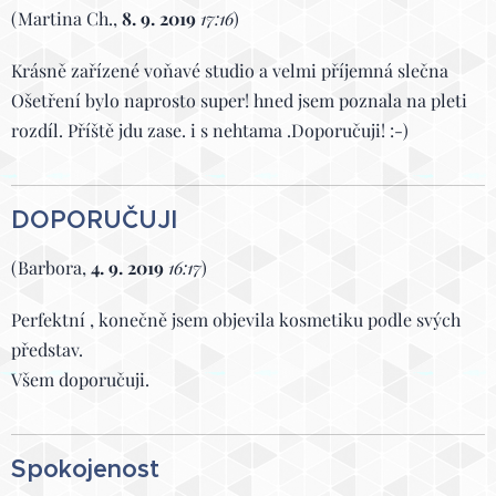
(Martina Ch.,
8. 9. 2019
17:16
)
Krásně zařízené voňavé studio a velmi příjemná slečna
Ošetření bylo naprosto super! hned jsem poznala na pleti
rozdíl. Příště jdu zase. i s nehtama .Doporučuji! :-)
DOPORUČUJI
(Barbora,
4. 9. 2019
16:17
)
Perfektní , konečně jsem objevila kosmetiku podle svých
představ.
Všem doporučuji.
Spokojenost