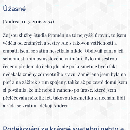
Úžasné
(Andrea,
11. 5. 2016
21:04
)
Źe jsou služby Studia Proměn na té nejvyšší úrovni, to jsem
věděla od známých a sestry. Ale s takovou vstřícností a
empatií jsem se zatím nesetkala nikde. Obdivuji paní a její
schopnosti mimosmyslového vnímání. Bylo mi sestrou
řečeno předem do čeho jdu, ale po kosmetice bych fakt
nečekala změny zdravotního stavu. Zaměřena jsem byla na
pleť a na zážitek s tím spojený, takže až po cestě domů jsem
si povšimla, že mě nebolí rameno po úraze, které jsem
přeléčovala několik let. takovou kosmetiku si nechám líbit
a ráda se vrátím . děkuji Andrea
Poděkování za krásné svatební nehty a