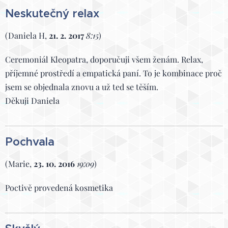
Neskutečný relax
(Daniela H,
21. 2. 2017
8:15
)
Ceremoniál Kleopatra, doporučuji všem ženám. Relax,
příjemné prostředí a empatická paní. To je kombinace proč
jsem se objednala znovu a už ted se těším.
Děkuji Daniela
Pochvala
(Marie,
23. 10. 2016
19:09
)
Poctivě provedená kosmetika