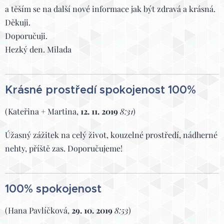
a těším se na další nové informace jak být zdravá a krásná.
Děkuji.
Doporučuji.
Hezký den. Milada
Krásné prostředí spokojenost 100%
(Kateřina + Martina,
12. 11. 2019
8:31
)
Úžasný zážitek na celý život, kouzelné prostředí, nádherné
nehty, příště zas. Doporučujeme!
100% spokojenost
(Hana Pavlíčková,
29. 10. 2019
8:53
)