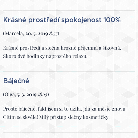
Krásné prostředí spokojenost 100%
(Marcela,
20. 5. 2019
8:55
)
Krásné prostředí a slečna hrozně příjemná a šikovná.
Skoro dvě hodinky naprostého relaxu.
Báječné
(Olga,
7. 3. 2019
18:13
)
Prostě báječné, fakt jsem si to užila. Jdu za měsíc znovu.
Cítím se skvěle! Milý přístup slečny kosmetičky!