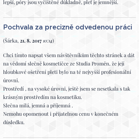
lepší, póry jsou vyčištěné důkladně, pleť je jemnější.
Pochvala za precizně odvedenou práci
(Šárka,
21. 8. 2017
10:14
)
Chci tímto napsat všem návštěvníkům těchto stránek a dát
na vědomí slečně kosmetičce ze Studia Proměn, že její
hloubkové ošetření pleti bylo na té nejvyšší profesionální
úrovni.
Prostředí , na vysoké úrovni, ještě jsem se nesetkala s tak
krásným prostředím na kosmetiku.
Slečna milá, jemná a příjemná .
Nemohu opomenout i přijatelnou cenu v konečném
důsledku.